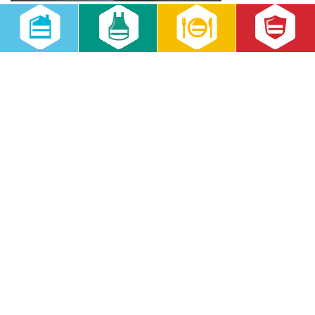
Mitarbeiterführung“ startet die RWS Akademie am 14. Januar die
Weiterbildungs- und Qualifizierungsaktivitäten 2013 innerhalb der
RWS Gruppe. Das neu […]
weiterlesen
RWS Jahresauswertung verdeutlicht Ausbau der
Marktposition
07.03.2013
Aktuell
Die positive Geschäftsentwicklung
hat sich 2012 in allen Unternehmen
der RWS Gruppe fortgesetzt. Die
RWS-Dienstleistungsgesellschaften
konnten im vergangenen Jahr ihre
Marktposition erneut aus eigener
Kraft […]
weiterlesen