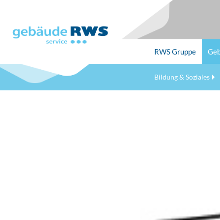
Skip
to
main
content
RWS
Gruppe
Geb
Bildung & Soziales