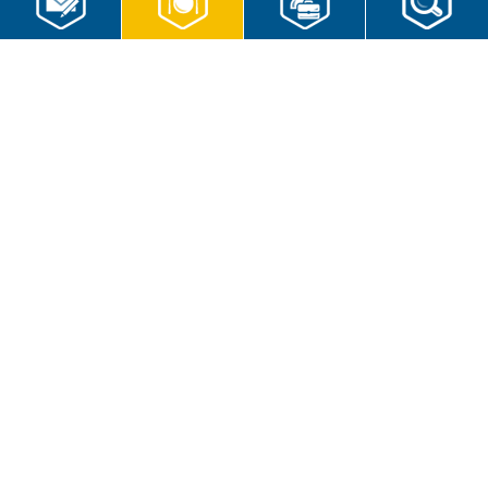
So meiden wir lange Wege. Und das gilt auch im Kontakt mit Ihnen
als Kunden sowie für unsere
Menümarken
. Wo Speisen und
Getränke transportiert werden, steht dafür unsere
eigene
Fahrzeugflotte
bereit. Unterschiedlich große RWS-Fahrzeuge sind
im Dienst der Frische flexibel und ohne Umwege im Einsatz.
Home
Kontaktformular
Impressum
Datenschutz
Datenschutzeinstellungen
Lieferkettensorgfaltspflichtengesetz