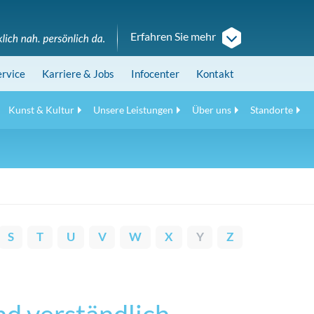
Erfahren Sie mehr
ervice
Karriere
& Jobs
Infocenter
Kontakt
Kunst & Kultur
Unsere Leistungen
Über uns
Standorte
S
T
U
V
W
X
Y
Z
nd verständlich