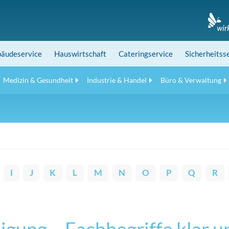
äudeservice
Hauswirtschaft
Cateringservice
Sicherheitss
Medizin & Gesundheit
Industrie & Handel
Büro & Verwaltung
I
J
K
L
M
N
O
P
Q
R
gung – Fachbegriffe klar u