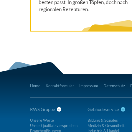
besten passt. In großen Töpfen, doch nach
regionalen Rezepturen.
Home
Kontaktformular
Impressum
Datenschutz
RWS Gruppe
Gebäudeservice
Unsere Werte
Bildung & Soziales
Unser Qualitätsversprechen
Medizin & Gesundheit
Branchenlösungen
Industrie & Handel