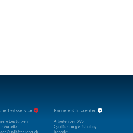
cherheitsservice
Karriere & Infocenter
sere Leistungen
Arbeiten bei RWS
re Vorteile
Qualifizierung & Schulung
ser Qualitätsanspruch
Kontakt