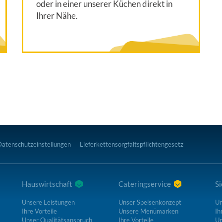
oder in einer unserer Küchen direkt in
Ihrer Nähe.
Datenschutzeinstellungen
Lieferkettensorgfaltspflichtengesetz
Hauswirtschaft
Cateringservice
Si
Unsere Leistungen
Unser Speisenkonzept
Un
Ihre Vorteile
Unsere Menümarken
Ih
Unser Qualitätsanspruch
Ihre Vorteile
Un