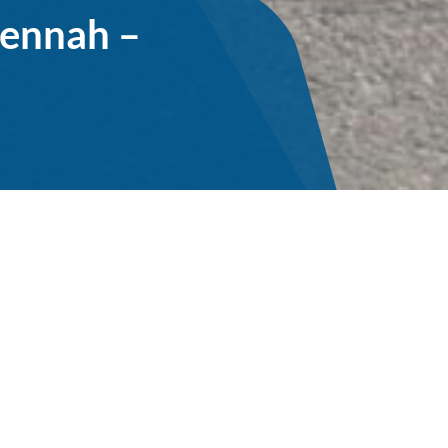
dennah –
RWS Hauswirtschaft GmbH
Gut umsorgt.
Mit Wirtschafts- und Hausmeister-
diensten sowie der Pflege Ihrer
Außenanlagen.
RWS Sicherheitsservice GmbH