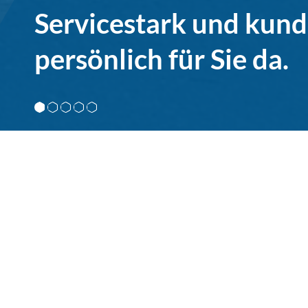
Servicestark und kun
persönlich für Sie da.
RWS Gebäudeservice GmbH
Saubere Arbeit.
Mit der werterhaltenden
Reinigung Ihrer Gebäude
sowie Hausmeister-
und Wirtschaftsdiensten.
RWS Cateringservice GmbH