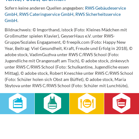
Sofern keine anderen Quellen angegeben:
RWS Gebäudeservice
GmbH
,
RWS Cateringservice GmbH
,
RWS Sicherheitsservice
GmbH
.
Bildnachweis: © Imgorthand, istock (Foto: Kleines Mädchen mit
Großmutter spielen Klavier), GeyserHaus e.V. unter RWS-
Gruppe/Soziales Engagament, © freepik.com (Foto: Happy New
Year, Beitrag: Viel Gesundheit, Kraft, Freude und Erfolg in 2018), ©
adobe stock, VadimGuzhva unter RWS C/RWS School (Foto:
Jugendliche mit Orangensaft am Tisch), © adobe stock, zinkevych
unter RWS C/RWS School (Foto: Schulkantine, Jugendliche essen
Mittag), © adobe stock, Robert Kneschke unter RWS C/RWS School
(Foto: Schüler holen sich Obst am Büffet), © adobe stock, Maria
Sbytova unter RWS C/RWS School (Foto: Schüler mit Lunchtüte),
Betreuende WordPress Agentur
endcore GmbH, Weiseler Str. 50, 35510 Butzbach //
WordPress
Agentur