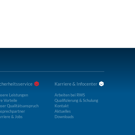
cherheitsservice
Karriere & Infocenter
sere Leistungen
Arbeiten bei RWS
re Vorteile
Qualifizierung & Schulung
ser Qualitätsanspruch
Kontakt
sprechpartner
Aktuelles
rriere & Jobs
Downloads