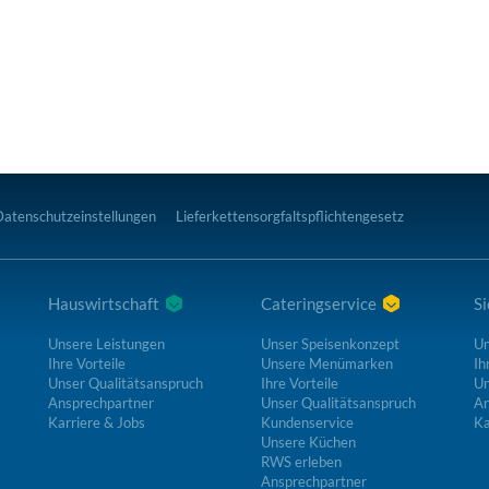
Datenschutzeinstellungen
Lieferkettensorgfaltspflichtengesetz
Hauswirtschaft
Cateringservice
Si
Unsere Leistungen
Unser Speisenkonzept
Un
Ihre Vorteile
Unsere Menümarken
Ih
Unser Qualitätsanspruch
Ihre Vorteile
Un
Ansprechpartner
Unser Qualitätsanspruch
An
Karriere & Jobs
Kundenservice
Ka
Unsere Küchen
RWS erleben
Ansprechpartner