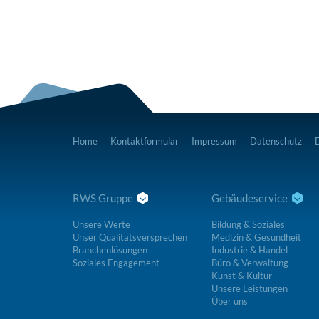
Home
Kontaktformular
Impressum
Datenschutz
RWS Gruppe
Gebäudeservice
Unsere Werte
Bildung & Soziales
Unser Qualitätsversprechen
Medizin & Gesundheit
Branchenlösungen
Industrie & Handel
Soziales Engagement
Büro & Verwaltung
Kunst & Kultur
Unsere Leistungen
Über uns