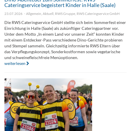
Cateringservice begeistert Kinder in Halle (Saale)
23.07.2026
Allgemein
,
Aktuell
,
RWS Gruppe
,
RWS Cateringservice GmbH
Die RWS Cateringservice GmbH stellte sich beim Sommerfest einer
Einrichtung in Halle (Saale) als zukünftiger Cateringpartner vor.
Unter dem Motto „In einem Land vor unserer Zeit“ konnten Kinder
mit einem Entdecker-Pass verschiedene Dino-Gerichte probieren
und Stempel sammeln. Gleichzeitig informierte RWS Eltern über
das Verpflegungskonzept, Sonderkostformen sowie vegetarische
und schweinefleischfreie Menüoptionen.
weiterlesen