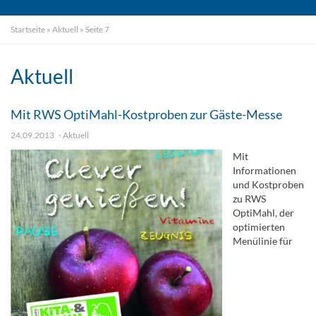
Startseite
»
Aktuell
»
Seite 7
Aktuell
Mit RWS OptiMahl-Kostproben zur Gäste-Messe
24.09.2013
Aktuell
Mit
Informationen
und Kostproben
zu RWS
OptiMahl, der
optimierten
Menülinie für