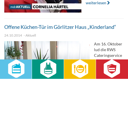
weiterlesen
Offene Küchen-Tür im Görlitzer Haus „Kinderland“
24.10.2014
Aktuell
Am 16. Oktober
lud die RWS
Cateringservice
GmbH erstmalig
zu einem Tag der
Offenen Tür in
die erst vor acht
Monaten
übernommene