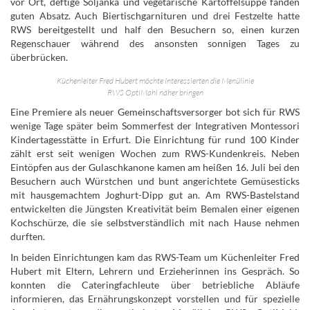
vor Ort, deftige Soljanka und vegetarische Kartoffelsuppe fanden
guten Absatz. Auch Biertischgarnituren und drei Festzelte hatte
RWS bereitgestellt und half den Besuchern so, einen kurzen
Regenschauer während des ansonsten sonnigen Tages zu
überbrücken.
Küchenleiter Fred Hubert möchte Interessierten die Menülinie
RWS OptiMahl näher bringen
Eine Premiere als neuer Gemeinschaftsversorger bot sich für RWS
wenige Tage später beim Sommerfest der Integrativen Montessori
Kindertagesstätte in Erfurt. Die Einrichtung für rund 100 Kinder
zählt erst seit wenigen Wochen zum RWS-Kundenkreis. Neben
Eintöpfen aus der Gulaschkanone kamen am heißen 16. Juli bei den
Besuchern auch Würstchen und bunt angerichtete Gemüsesticks
mit hausgemachtem Joghurt-Dipp gut an. Am RWS-Bastelstand
entwickelten die Jüngsten Kreativität beim Bemalen einer eigenen
Kochschürze, die sie selbstverständlich mit nach Hause nehmen
durften.
In beiden Einrichtungen kam das RWS-Team um Küchenleiter Fred
Hubert mit Eltern, Lehrern und Erzieherinnen ins Gespräch. So
konnten die Cateringfachleute über betriebliche Abläufe
informieren, das Ernährungskonzept vorstellen und für spezielle