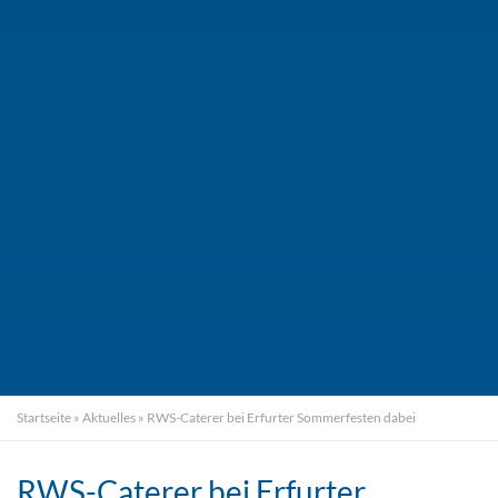
Startseite
»
Aktuelles
»
RWS-Caterer bei Erfurter Sommerfesten dabei
RWS-Caterer bei Erfurter