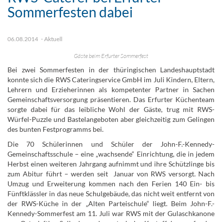
Sommerfesten dabei
06.08.2014
Aktuell
Gäste beim Erfurter Sommerfest
Bei zwei Sommerfesten in der thüringischen Landeshauptstadt
konnte sich die RWS Cateringservice GmbH im Juli Kindern, Eltern,
Lehrern und Erzieherinnen als kompetenter Partner in Sachen
Gemeinschaftsversorgung präsentieren. Das Erfurter Küchenteam
sorgte dabei für das leibliche Wohl der Gäste, trug mit RWS-
Würfel-Puzzle und Bastelangeboten aber gleichzeitig zum Gelingen
des bunten Festprogramms bei.
Die 70 Schülerinnen und Schüler der John-F.-Kennedy-
Gemeinschaftsschule – eine „wachsende“ Einrichtung, die in jedem
Herbst einen weiteren Jahrgang aufnimmt und ihre Schützlinge bis
zum Abitur führt – werden seit Januar von RWS versorgt. Nach
Umzug und Erweiterung kommen nach den Ferien 140 Ein- bis
Fünftklässler in das neue Schulgebäude, das nicht weit entfernt von
der RWS-Küche in der „Alten Parteischule“ liegt. Beim John-F.-
Kennedy-Sommerfest am 11. Juli war RWS mit der Gulaschkanone