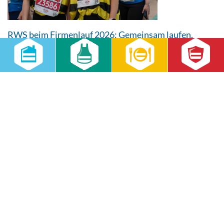
RWS beim Firmenlauf 2026: Gemeinsam laufen,
gemeinsam wachsen
14.07.2026
Aktuell
,
RWS Gruppe
,
RWS Cateringservice GmbH
,
RWS
Gebäudeservice GmbH
30 Mitarbeitende, sommerliche Temperaturen und jede Menge
Teamgeist: Beim Firmenlauf Leipzig 2026 zeigte das RWS-Team, was
Zusammenhalt bedeutet. Ein sportlicher Abend mit Blick auf das
nächste gemeinsame Ziel – den Firmenlauf 2027.
weiterlesen