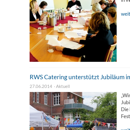
wei
RWS Catering unterstützt Jubiläum im
27.06.2014
Aktuell
„Wir
Jubi
Die 
Fest