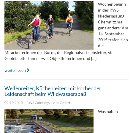
Wochenbeginn
in der RWS-
Niederlassung
Chemnitz mal
ganz anders: Am
14. September
2015 trafen sich
die
Mitarbeiterinnen des Büros, der Regionalvertriebsleiter, vier
Gebietsleiterinnen, zwei Objektleiterinnen und […]
weiterlesen
Wellenreiter, Küchenleiter: mit kochender
Leidenschaft beim Wildwasserspaß
02.10.2015
RWS Cateringservice GmbH
Was haben