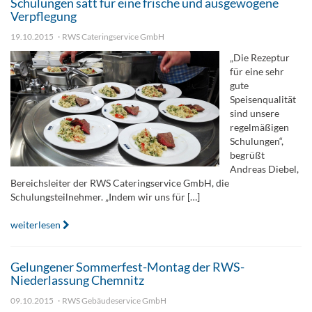
Schulungen satt für eine frische und ausgewogene
Verpflegung
19.10.2015
RWS Cateringservice GmbH
„Die Rezeptur
für eine sehr
gute
Speisenqualität
sind unsere
regelmäßigen
Schulungen“,
begrüßt
Andreas Diebel,
Bereichsleiter der RWS Cateringservice GmbH, die
Schulungsteilnehmer. „Indem wir uns für […]
weiterlesen
Gelungener Sommerfest-Montag der RWS-
Niederlassung Chemnitz
09.10.2015
RWS Gebäudeservice GmbH