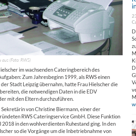
i
2
C
D
S
z
M
u aus (Foto: RWS)
K
D
Hielscher im wachsenden Cateringbereich des
G
 Aufgaben: Zum Jahresbeginn 1999, als RWS einen
V
 der Stadt Leipzig übernahm, hatte Frau Hielscher die
v
ubereiten, die notwendigen Daten in die EDV
M
er mit den Eltern durchzuführen.
w
Sekretärin von Christine Biermann, einer der
gründeten RWS Cateringservice GmbH. Diese Funktion
il 2018 in den wohlverdienten Ruhestand ging. In den
lscher so die Vorgänge um die Inbetriebnahme von