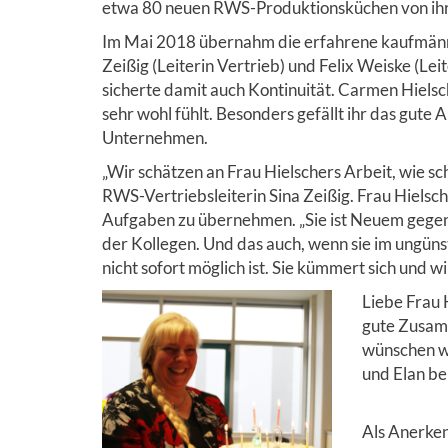
etwa 80 neuen RWS-Produktionsküchen von ihre
Im Mai 2018 übernahm die erfahrene kaufmänni
Zeißig (Leiterin Vertrieb) und Felix Weiske (L
sicherte damit auch Kontinuität. Carmen Hielsc
sehr wohl fühlt. Besonders gefällt ihr das gute 
Unternehmen.
„Wir schätzen an Frau Hielschers Arbeit, wie sch
RWS-Vertriebsleiterin Sina Zeißig. Frau Hielsche
Aufgaben zu übernehmen. „Sie ist Neuem gegen
der Kollegen. Und das auch, wenn sie im ungü
nicht sofort möglich ist. Sie kümmert sich und w
Liebe Frau 
gute Zusamm
wünschen wi
und Elan be
Als Anerken