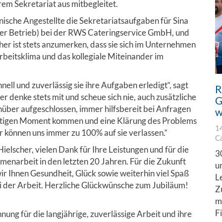
m Sekretariat aus mitbegleitet.
sche Angestellte die Sekretariatsaufgaben für Sina
eiter Betrieb) bei der RWS Cateringservice GmbH, und
her ist stets anzumerken, dass sie sich im Unternehmen
Arbeitsklima und das kollegiale Miteinander im
nell und zuverlässig sie ihre Aufgaben erledigt“, sagt
R
r denke stets mit und scheue sich nie, auch zusätzliche
G
über aufgeschlossen, immer hilfsbereit bei Anfragen
w
nstigen Moment kommen und eine Klärung des Problems
1
ir können uns immer zu 100% auf sie verlassen.“
C
Hielscher, vielen Dank für Ihre Leistungen und für die
3
enarbeit in den letzten 20 Jahren. Für die Zukunft
u
r Ihnen Gesundheit, Glück sowie weiterhin viel Spaß
L
i der Arbeit. Herzliche Glückwünsche zum Jubiläum!
Z
m
F
nung für die langjährige, zuverlässige Arbeit und ihre