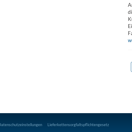
A
d
K
E
F
w
Datenschutzeinstellungen
Lieferkettensorgfaltspflichtengesetz