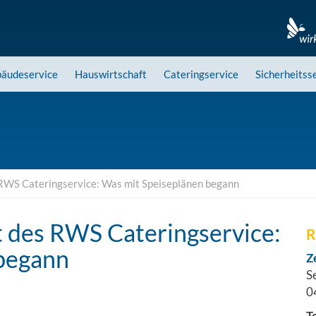
äudeservice
Hauswirtschaft
Cateringservice
Sicherheitss
 RWS Cateringservice: Was mit Speiseplänen begann
t des RWS Cateringservice:
R
begann
Z
S
0
T