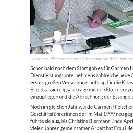
So sah Frau Hielschers erster Arbeitsplatz im RWS-Neuba
Schon bald nach dem Start gab es für Carmen 
Dienstleistungsunternehmens zahlreiche neue
ersten großen Versorgungsauftrag für die Kitas
Einzelkassierungsaufträge mit den Eltern vorz
einzupflegen und die Abrechnung der Essengeld
Noch im gleichen Jahr wurde Carmen Hielscher 
Geschäftsführerinnen der im Mai 1999 neu ge
führte sie aus, bis Christine Biermann Ende Apr
vielen Jahren gemeinsamer Arbeit hat Frau Hie