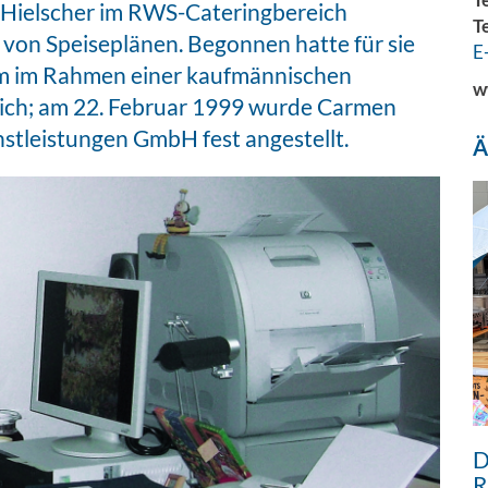
n Hielscher im RWS-Cateringbereich
T
von Speiseplänen. Begonnen hatte für sie
E
kum im Rahmen einer kaufmännischen
w
reich; am 22. Februar 1999 wurde Carmen
stleistungen GmbH fest angestellt.
Ä
D
R