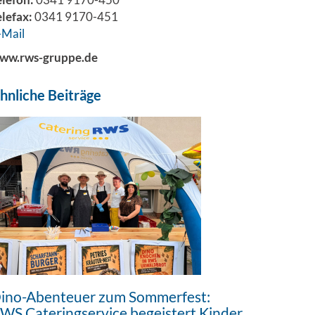
elefax:
0341 9170-451
-Mail
ww.rws-gruppe.de
hnliche Beiträge
ino-Abenteuer zum Sommerfest:
WS Cateringservice begeistert Kinder