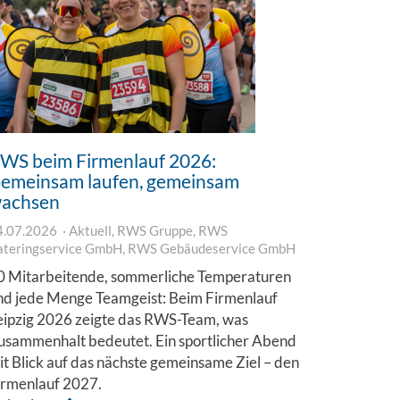
WS beim Firmenlauf 2026:
emeinsam laufen, gemeinsam
achsen
4.07.2026
Aktuell
,
RWS Gruppe
,
RWS
ateringservice GmbH
,
RWS Gebäudeservice GmbH
0 Mitarbeitende, sommerliche Temperaturen
nd jede Menge Teamgeist: Beim Firmenlauf
eipzig 2026 zeigte das RWS-Team, was
usammenhalt bedeutet. Ein sportlicher Abend
it Blick auf das nächste gemeinsame Ziel – den
irmenlauf 2027.