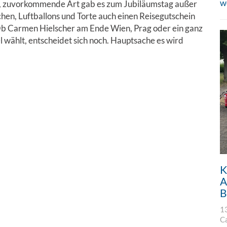
w
e, zuvorkommende Art gab es zum Jubiläumstag außer
en, Luftballons und Torte auch einen Reisegutschein
b Carmen Hielscher am Ende Wien, Prag oder ein ganz
l wählt, entscheidet sich noch. Hauptsache es wird
K
A
B
1
C