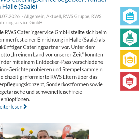
n Halle (Saale)
3.07.2026
Allgemein
,
Aktuell
,
RWS Gruppe
,
RWS
ateringservice GmbH
ie RWS Cateringservice GmbH stellte sich beim
ommerfest einer Einrichtung in Halle (Saale) als
ukünftiger Cateringpartner vor. Unter dem
otto „In einem Land vor unserer Zeit“ konnten
inder mit einem Entdecker-Pass verschiedene
ino-Gerichte probieren und Stempel sammeln.
leichzeitig informierte RWS Eltern über das
erpflegungskonzept, Sonderkostformen sowie
egetarische und schweinefleischfreie
enüoptionen.
eiterlesen