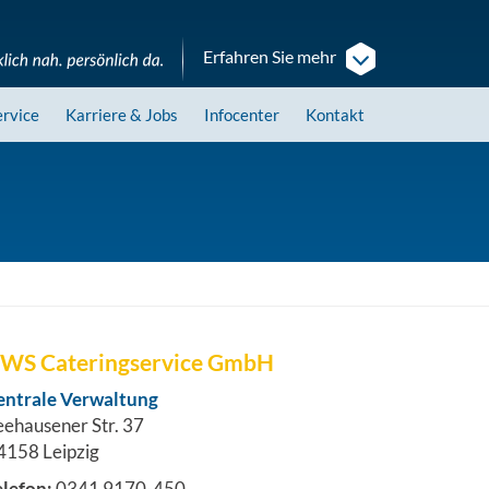
Erfahren Sie mehr
ervice
Karriere
& Jobs
Infocenter
Kontakt
WS Cateringservice GmbH
entrale Verwaltung
eehausener Str. 37
4158 Leipzig
elefon:
0341 9170-450