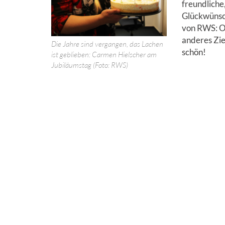
freundlich
Glückwünsch
von RWS: O
anderes Zie
Die Jahre sind vergangen, das Lachen
schön!
ist geblieben: Carmen Hielscher am
Jubiläumstag (Foto: RWS)