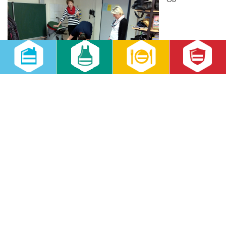
Kindertageseinrichtungen und Schulen, Senioreneinrichtungen
oder in Industrie, Handel und Verwaltung – die Mitarbeiter der
RWS Gebäudeservice GmbH wollen nur eines erreichen: „Saubere
Arbeit“. Auf […]
weiterlesen
Jobmessen bringen RWS mit Arbeitnehmern und
Auszubildenden zusammen
26.05.2016
RWS Gebäudeservice GmbH
Im Rahmen des