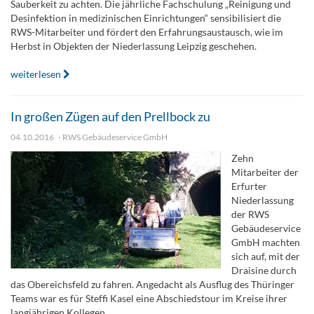
Sauberkeit zu achten. Die jährliche Fachschulung „Reinigung und
Desinfektion in medizinischen Einrichtungen“ sensibilisiert die
RWS-Mitarbeiter und fördert den Erfahrungsaustausch, wie im
Herbst in Objekten der Niederlassung Leipzig geschehen.
weiterlesen
In großen Zügen auf den Prellbock zu
04.10.2016
RWS Gebäudeservice GmbH
Zehn
Mitarbeiter der
Erfurter
Niederlassung
der RWS
Gebäudeservice
GmbH machten
sich auf, mit der
Draisine durch
das Obereichsfeld zu fahren. Angedacht als Ausflug des Thüringer
Teams war es für Steffi Kasel eine Abschiedstour im Kreise ihrer
langjährigen Kollegen.