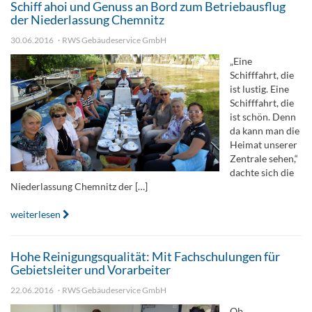
Schiff ahoi und Genuss an Bord zum Betriebausflug
der Niederlassung Chemnitz
30.06.2016
RWS Gebäudeservice GmbH
„Eine
Schifffahrt, die
ist lustig. Eine
Schifffahrt, die
ist schön. Denn
da kann man die
Heimat unserer
Zentrale sehen,“
dachte sich die
Niederlassung Chemnitz der […]
weiterlesen
Hohe Reinigungsqualität: Mit Fachschulungen für
Gebietsleiter und Vorarbeiter
22.06.2016
RWS Gebäudeservice GmbH
Ob