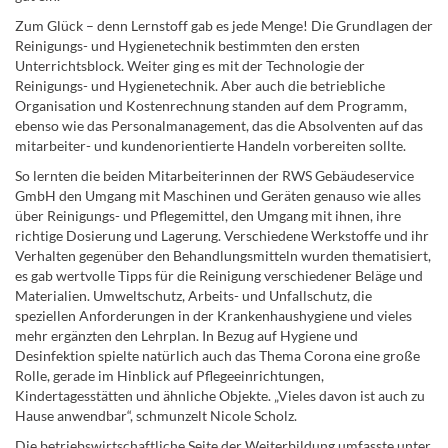
Zum Glück – denn Lernstoff gab es jede Menge! Die Grundlagen der
Reinigungs- und Hygienetechnik bestimmten den ersten
Unterrichtsblock. Weiter ging es mit der Technologie der
Reinigungs- und Hygienetechnik. Aber auch die betriebliche
Organisation und Kostenrechnung standen auf dem Programm,
ebenso wie das Personalmanagement, das die Absolventen auf das
mitarbeiter- und kundenorientierte Handeln vorbereiten sollte.
So lernten die beiden Mitarbeiterinnen der RWS Gebäudeservice
GmbH den Umgang mit Maschinen und Geräten genauso wie alles
über Reinigungs- und Pflegemittel, den Umgang mit ihnen, ihre
richtige Dosierung und Lagerung. Verschiedene Werkstoffe und ihr
Verhalten gegenüber den Behandlungsmitteln wurden thematisiert,
es gab wertvolle Tipps für die Reinigung verschiedener Beläge und
Materialien. Umweltschutz, Arbeits- und Unfallschutz, die
speziellen Anforderungen in der Krankenhaushygiene und vieles
mehr ergänzten den Lehrplan. In Bezug auf Hygiene und
Desinfektion spielte natürlich auch das Thema Corona eine große
Rolle, gerade im Hinblick auf Pflegeeinrichtungen,
Kindertagesstätten und ähnliche Objekte. „Vieles davon ist auch zu
Hause anwendbar“, schmunzelt Nicole Scholz.
Die betriebswirtschaftliche Seite der Weiterbildung umfasste unter