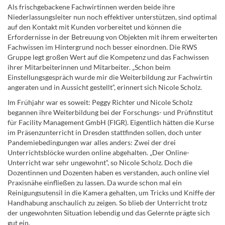
Als frischgebackene Fachwirtinnen werden beide ihre
Niederlassungsleiter nun noch effektiver unterstützen, sind optimal
auf den Kontakt mit Kunden vorbereitet und können die
Erfordernisse in der Betreuung von Objekten mit ihrem erweiterten
Fachwissen im Hintergrund noch besser einordnen. Die RWS
Gruppe legt großen Wert auf die Kompetenz und das Fachwissen
ihrer Mitarbeiterinnen und Mitarbeiter. „Schon beim
Einstellungsgespräch wurde mir die Weiterbildung zur Fachwirtin
angeraten und in Aussicht gestellt“, erinnert sich Nicole Scholz.
Im Frühjahr war es soweit: Peggy Richter und Nicole Scholz
begannen ihre Weiterbildung bei der Forschungs- und Prüfinstitut
für Facility Management GmbH (FIGR). Eigentlich hätten die Kurse
im Präsenzunterricht in Dresden stattfinden sollen, doch unter
Pandemiebedingungen war alles anders: Zwei der drei
Unterrichtsblöcke wurden online abgehalten. „Der Online-
Unterricht war sehr ungewohnt“, so Nicole Scholz. Doch die
Dozentinnen und Dozenten haben es verstanden, auch online viel
Praxisnähe einfließen zu lassen. Da wurde schon mal ein
Reinigungsutensil in die Kamera gehalten, um Tricks und Kniffe der
Handhabung anschaulich zu zeigen. So blieb der Unterricht trotz
der ungewohnten Situation lebendig und das Gelernte prägte sich
gut ein.