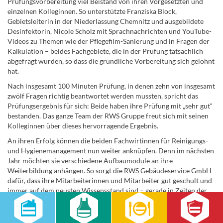
Prüfungsvorbereitung viel Beistand von ihren Vorgesetzten und
einzelnen Kolleginnen. So unterstützte Franziska Block,
Gebietsleiterin in der Niederlassung Chemnitz und ausgebildete
Desinfektorin, Nicole Scholz mit Sprachnachrichten und YouTube-
Videos zu Themen wie der Pflegefilm-Sanierung und in Fragen der
Kalkulation – beides Fachgebiete, die in der Prüfung tatsächlich
abgefragt wurden, so dass die gründliche Vorbereitung sich gelohnt
hat.
Nach insgesamt 100 Minuten Prüfung, in denen zehn von insgesamt
zwölf Fragen richtig beantwortet werden mussten, spricht das
Prüfungsergebnis für sich: Beide haben ihre Prüfung mit „sehr gut“
bestanden. Das ganze Team der RWS Gruppe freut sich mit seinen
Kolleginnen über dieses hervorragende Ergebnis.
An ihren Erfolg können die beiden Fachwirtinnen für Reinigungs-
und Hygienemanagement nun weiter anknüpfen. Denn im nächsten
Jahr möchten sie verschiedene Aufbaumodule an ihre
Weiterbildung anhängen. So sorgt die RWS Gebäudeservice GmbH
dafür, dass ihre Mitarbeiterinnen und Mitarbeiter gut geschult und
immer auf dem neusten Wissensstand sind – gerade in Zeiten der
Pandemie ein Aspekt, der nicht nur für die GmbH selbst, sondern
auch für deren Kundinnen und Kunden unschätzbar wertvoll ist.