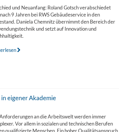
chied und Neuanfang: Roland Gotsch verabschiedet
 nach 9 Jahren bei RWS Gebäudeservice in den
estand. Daniela Chemnitz übernimmt den Bereich der
endungstechnik und setzt auf Innovation und
haltigkeit.
terlesen
 in eigener Akademie
 Anforderungen an die Arbeitswelt werden immer
lexer. Vor allem in sozialen und technischen Berufen
en qualifizierte Menschen. Ein hoher Qualitätsanspruch