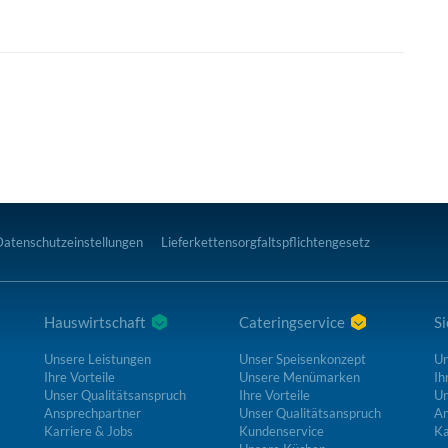
Datenschutzeinstellungen
Lieferkettensorgfaltspflichtengesetz
Hauswirtschaft
Cateringservice
Si
Unsere Leistungen
Unser Speisenkonzept
Un
Ihre Vorteile
Unsere Menümarken
Ih
Unser Qualitätsanspruch
Ihre Vorteile
Un
Ansprechpartner
Unser Qualitätsanspruch
An
Karriere & Jobs
Kundenservice
Ka