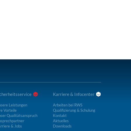
cherheitsservice
Karriere & Infocenter
sere Leistungen
Arbeiten bei RWS
re Vorteile
Qualifizierung & Schulung
ser Qualitätsanspruch
Kontakt
sprechpartner
Aktuelles
rriere & Jobs
Downloads