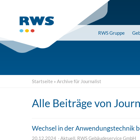
Skip
to
main
content
RWS
Gruppe
Geb
Startseite
»
Archive für Journalist
Alle Beiträge von
Journ
Wechsel in der Anwendungstechnik 
20.12.2024
Aktuell
,
RWS Gebäudeservice GmbH