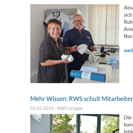
Abs
sich
Ruh
Anw
Nach
wei
Mehr Wissen: RWS schult Mitarbeiter
02.02.2024
RWS Gruppe
Die
komp
fehl