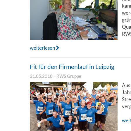
kann
werd
grü
Qual
RWS
weiterlesen
Fit für den Firmenlauf in Leipzig
31.05.2018
RWS Gruppe
Aus 
Jahr
Stre
ver
wei