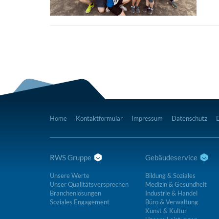
Home
Kontaktformular
Impressum
Datenschutz
RWS Gruppe
Gebäudeservice
Unsere Werte
Bildung & Soziales
Unser Qualitätsversprechen
Medizin & Gesundheit
Branchenlösungen
Industrie & Handel
Soziales Engagement
Büro & Verwaltung
Kunst & Kultur