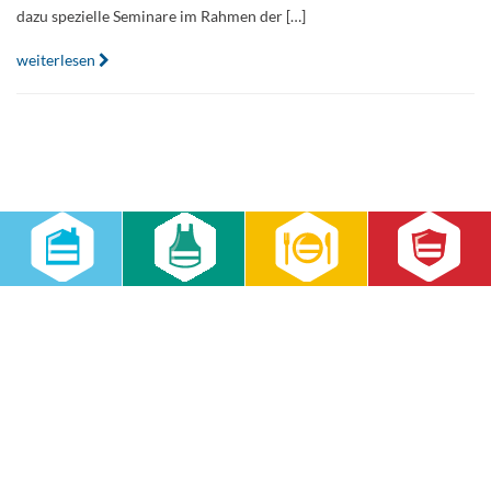
dazu spezielle Seminare im Rahmen der […]
weiterlesen
Home
Kontaktformular
Impressum
Datenschutz
Datenschutzeinstellungen
Lieferkettensorgfaltspflichtengesetz
RWS Gruppe
Gebäudeservice