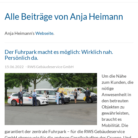
Alle Beiträge von
Anja Heimann
Anja Heimann's
Webseite
.
Der Fuhrpark macht es möglich: Wirklich nah.
Persönlich da.
15.06.2022
RWS Gebäudeservice GmbH
Um die Nähe
zum Kunden, die
nötige
Anwesenheit in
den betreuten
Objekten zu
gewährleisten,
braucht es
Mobilität. Die
garantiert der zentrale Fuhrpark – für die RWS Gebäudeservice
GmbH ebenso wie für die anderen Gesellschaften der Gruppe. Und