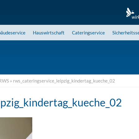
äudeservice
Hauswirtschaft
Cateringservice
Sicherheitss
r RWS
»
rws_cateringservice_leipzig_kindertag_kueche_02
ipzig_kindertag_kueche_02