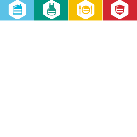
Datenschutzeinstellungen
Lieferkettensorgfaltspflichtengesetz
RWS Gruppe
Gebäudeservice
Hauswirtschaft
Cateringservice
Sicherheitsservice
Karriere & Infocenter
Copyright © 2026 RWS Gruppe