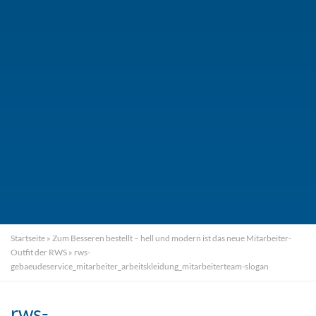
Startseite
»
Zum Besseren bestellt – hell und modern ist das neue Mitarbeiter-
Outfit der RWS
»
rws-
gebaeudeservice_mitarbeiter_arbeitskleidung_mitarbeiterteam-slogan
rws-