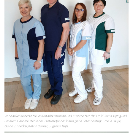
Wir danken unseren treuen Mitarbeiterinnen und Mitarbeitern des Uniklikum Leipzig und
unserem Hausmeister in der Zentrale für das kleine, feine Fotoshooting: Emelie Heiße,
Guido Zinnecker, Katrin Dorner, Eugenia Heiße.