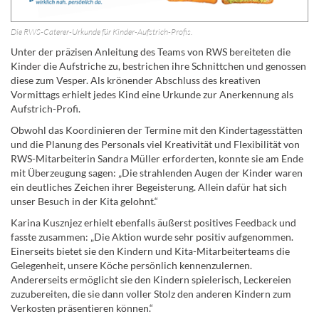
Die RWS-Caterer-Urkunde für Kinder-Aufstrich-Profis.
Unter der präzisen Anleitung des Teams von RWS bereiteten die
Kinder die Aufstriche zu, bestrichen ihre Schnittchen und genossen
diese zum Vesper. Als krönender Abschluss des kreativen
Vormittags erhielt jedes Kind eine Urkunde zur Anerkennung als
Aufstrich-Profi.
Obwohl das Koordinieren der Termine mit den Kindertagesstätten
und die Planung des Personals viel Kreativität und Flexibilität von
RWS-Mitarbeiterin Sandra Müller erforderten, konnte sie am Ende
mit Überzeugung sagen: „Die strahlenden Augen der Kinder waren
ein deutliches Zeichen ihrer Begeisterung. Allein dafür hat sich
unser Besuch in der Kita gelohnt.“
Karina Kusznjez erhielt ebenfalls äußerst positives Feedback und
fasste zusammen: „Die Aktion wurde sehr positiv aufgenommen.
Einerseits bietet sie den Kindern und Kita-Mitarbeiterteams die
Gelegenheit, unsere Köche persönlich kennenzulernen.
Andererseits ermöglicht sie den Kindern spielerisch, Leckereien
zuzubereiten, die sie dann voller Stolz den anderen Kindern zum
Verkosten präsentieren können.“