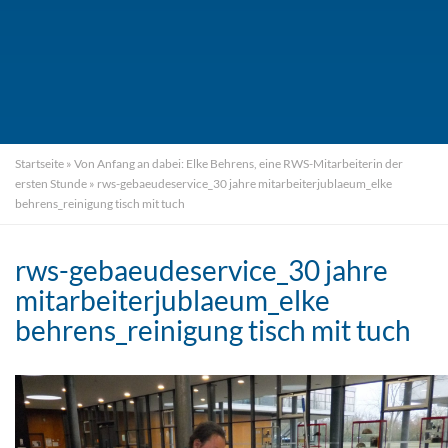
Startseite
»
Von Anfang an dabei: Elke Behrens, eine RWS-Mitarbeiterin der
ersten Stunde
»
rws-gebaeudeservice_30 jahre mitarbeiterjublaeum_elke
behrens_reinigung tisch mit tuch
rws-gebaeudeservice_30 jahre
mitarbeiterjublaeum_elke
behrens_reinigung tisch mit tuch