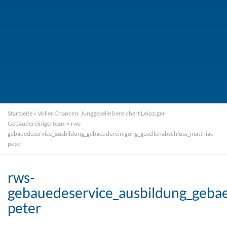
Startseite
»
Voller Chancen: Junggeselle bereichert Leipziger
Gebäudereinigerteam
»
rws-
gebauedeservice_ausbildung_gebaeudereinigung_gesellenabschluss_matthias
peter
rws-
gebauedeservice_ausbildung_gebae
peter