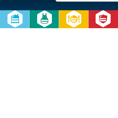
Home
Kontaktformular
Impressum
Datenschutz
Datenschutzeinstellungen
Lieferkettensorgfaltspflichtengesetz
RWS Gruppe
Gebäudeservice
Hauswirtschaft
Cateringservice
Sicherheitsservice
Karriere & Infocenter