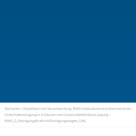
Startseite
»
Objektstart mit Verantwortung: RWS Gebäudeservice übernimmt die
Unterhaltsreinigung in 6 Häusern am Universitätsklinikum Leipzig
»
RWS_G_Reinigungskraft mit Reinigungswagen_UKL