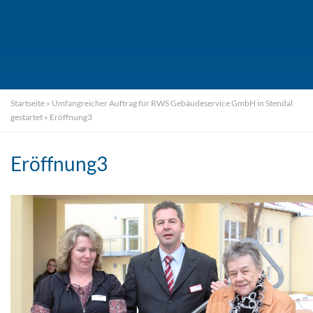
Startseite
»
Umfangreicher Auftrag für RWS Gebäudeservice GmbH in Stendal
gestartet
»
Eröffnung3
Eröffnung3