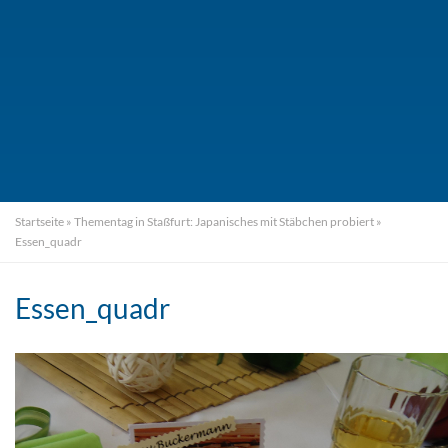
Startseite
»
Thementag in Staßfurt: Japanisches mit Stäbchen probiert
»
Essen_quadr
Essen_quadr