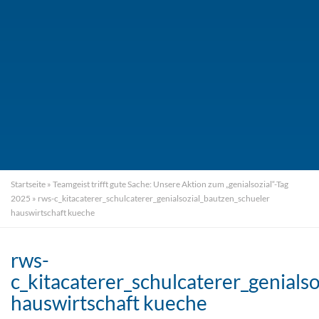
Startseite
»
Teamgeist trifft gute Sache: Unsere Aktion zum „genialsozial“-Tag
2025
»
rws-c_kitacaterer_schulcaterer_genialsozial_bautzen_schueler
hauswirtschaft kueche
rws-
c_kitacaterer_schulcaterer_genials
hauswirtschaft kueche