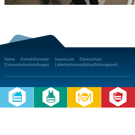
Home
Kontaktformular
Impressum
Datenschutz
Datenschutzeinstellungen
Lieferkettensorgfaltspflichtengesetz
RWS Gruppe
Gebäudeservice
Hauswirtschaft
Cateringservice