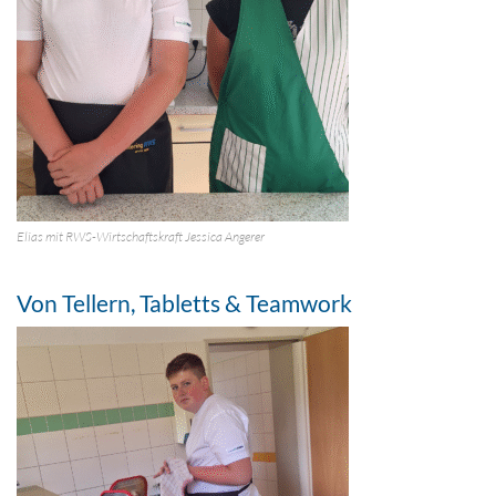
Elias mit RWS-Wirtschaftskraft Jessica Angerer
Von Tellern, Tabletts & Teamwork