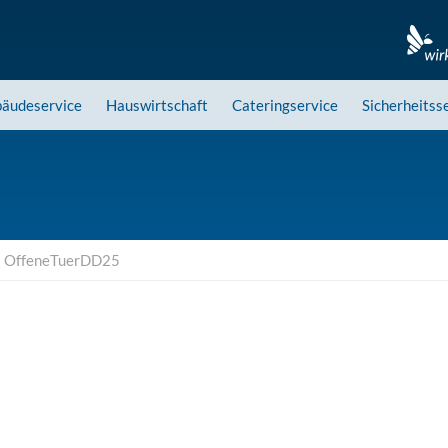
äudeservice
Hauswirtschaft
Cateringservice
Sicherheitss
»
OffeneTuerDD25