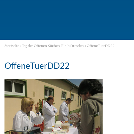
Startseite
»
Tag der Offenen Küchen-Tür in Dresden
»
OffeneTuerDD22
OffeneTuerDD22