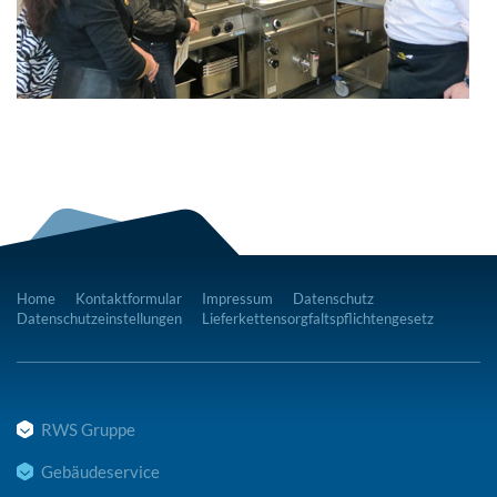
Home
Kontaktformular
Impressum
Datenschutz
Datenschutzeinstellungen
Lieferkettensorgfaltspflichtengesetz
RWS Gruppe
Gebäudeservice