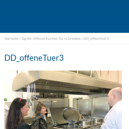
Startseite
»
Tag der Offenen Küchen-Tür in Dresden
»
DD_offeneTuer3
DD_offeneTuer3