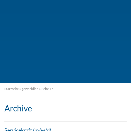
Startseite
»
gewerblich
»
Seite 15
Archive
Servicekraft (m/w/d)