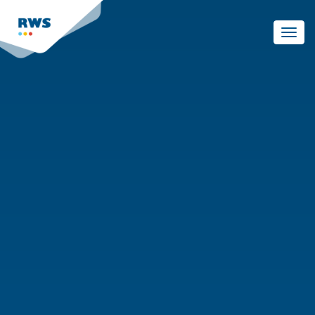
Skip
to
Toggl
main
navig
content