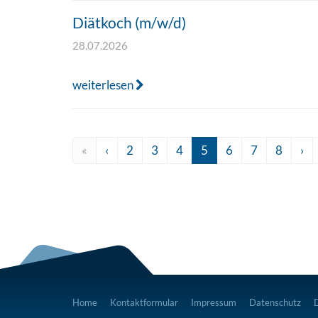
Diätkoch (m/w/d)
28.07.2026
weiterlesen
«
‹
2
3
4
5
6
7
8
›
Home
Kontaktformular
Impressum
Datenschutz