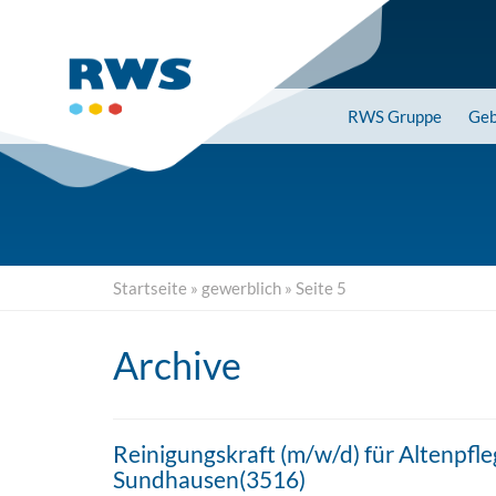
Skip
to
main
content
RWS
Gruppe
Geb
Startseite
»
gewerblich
»
Seite 5
Archive
Reinigungskraft (m/w/d) für Altenpf
Sundhausen(3516)