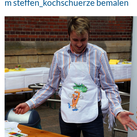
m steffen_kochschuerze bemalen