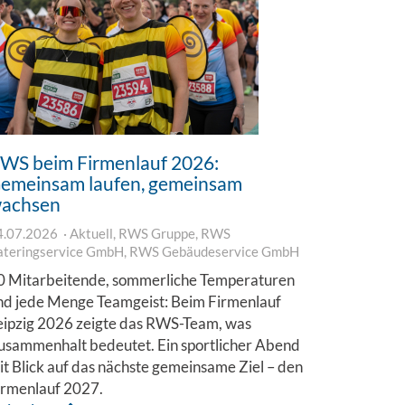
WS beim Firmenlauf 2026:
emeinsam laufen, gemeinsam
achsen
4.07.2026
Aktuell
,
RWS Gruppe
,
RWS
ateringservice GmbH
,
RWS Gebäudeservice GmbH
0 Mitarbeitende, sommerliche Temperaturen
nd jede Menge Teamgeist: Beim Firmenlauf
eipzig 2026 zeigte das RWS-Team, was
usammenhalt bedeutet. Ein sportlicher Abend
it Blick auf das nächste gemeinsame Ziel – den
irmenlauf 2027.