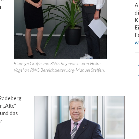
A
n
d
K
E
F
w
Blumige Grüße von RWS Regionalleiterin Heike
Vogel an RWS Bereichsleiter Jörg-Manuel Steffen.
n Radeberg
r „Alte“
 und das
er