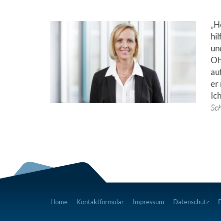
„H
hi
un
Oh
au
er
Ich
Sch
Home
Kontaktformular
Impressum
Datenschutz