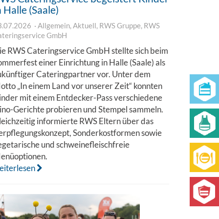
n Halle (Saale)
3.07.2026
Allgemein
,
Aktuell
,
RWS Gruppe
,
RWS
ateringservice GmbH
ie RWS Cateringservice GmbH stellte sich beim
ommerfest einer Einrichtung in Halle (Saale) als
ukünftiger Cateringpartner vor. Unter dem
otto „In einem Land vor unserer Zeit“ konnten
inder mit einem Entdecker-Pass verschiedene
ino-Gerichte probieren und Stempel sammeln.
leichzeitig informierte RWS Eltern über das
erpflegungskonzept, Sonderkostformen sowie
egetarische und schweinefleischfreie
enüoptionen.
eiterlesen