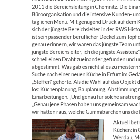
2011 die Bereichsleitung in Chemnitz. Die Eina
Büroorganisation und die intensive Kunden- un
täglichen Menü. Mit genügend Druck auf dem 
sich der jüngste Bereichsleiter in der RWS Hist
ist sein passender beruflicher Deckel zum Topf 
genau erinnern, wir waren das jüngste Team unt
jüngste Bereichsleiter, ich die jüngste Assisten
schnell einen Draht zueinander gefunden und u
abgestimmt. Was gab es nicht alles zu meistern
Suche nach einer neuen Küche in Erfurt im Gedä
„Steffen“ gehörte. Als die Wahl auf das Objekt der
los: Küchenplanung, Bauplanung, Abstimmung
Einarbeitungen. „Und genau für solche anstreng
„Genau jene Phasen haben uns gemeinsam wachs
wir hatten raus, welche Gummibärchen uns die
Aktuell bet
Küchen: in 
Werdau, Me