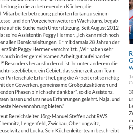
rbeitung in die zu betreuenden Küchen, die
d Mitarbeiterbetreuung gehörten fortan zu seinem
Kessel und den Vorzeichen weiteren Wachstums, begab
orie auf die Suche nach Unterstützung. Seit August 2012
da: seine Assistentin Peggy Hermer. „Ich kann mich noch
er allen Bereichsleitungen. Er mit damals 28 Jahren der
z“, erzählt Peggy Hermer verschmitzt. „Wir haben sehr
R
ns auch in der gemeinsamen Arbeit gut aufeinander
G
?!“ Besonders herausfordernd ist ihr unter anderem die
w
chtnis geblieben, ein Gebiet, das seinerzeit zum Team
1
 Parteischule Erfurt fiel, ging die Arbeit erst so richtig
C
 mit den Gewerken, gemeinsame Großputzaktionen und
3
enden Phasen bin ich sehr dankbar“, so die Assistenz.
u
en lassen und uns neue Erfahrungen gelehrt. Naja, und
L
 beste Nervennahrung bieten.“
Z
reut Bereichsleiter Jörg-Manuel Steffen acht RWS
m
Chemnitz, Lengenfeld, Zwickau, Oberlungwitz,
F
uselwitz und Lucka. Sein Küchenleiterteam beschreibt