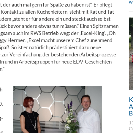
w
f, der auch mal gern für Späße zu haben ist“. Er pflegt
 Kontakt zu allen Küchenleitern, steht mit Rat und Tat
udem „steht er für andere ein und steckt auch selbst
ück bevor andere etwas tun müssen.“ Einen Spitznamen
angsam auch im RWS Betrieb weg: der ‚Excel-King‘. „Oh
Peggy Hermer. „Excel macht unserem Chef zunehmend
paß. So ist er natürlich prädestiniert dazu neue
zur Vereinfachung der bestehenden Arbeitsprozesse
ln und in Arbeitsgruppen für neue EDV-Geschichten
n.“
ch
K
0.
A
B
g-
1
C
en