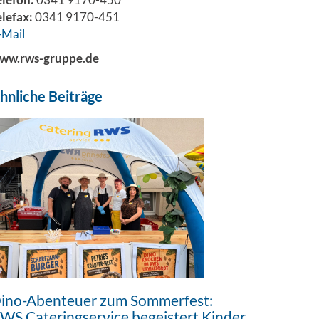
elefax:
0341 9170-451
-Mail
ww.rws-gruppe.de
hnliche Beiträge
ino-Abenteuer zum Sommerfest:
WS Cateringservice begeistert Kinder