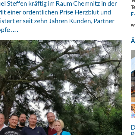
el Steffen kräftig im Raum Chemnitz in der
T
t einer ordentlichen Prise Herzblut und
E
stert er seit zehn Jahren Kunden, Partner
w
pfe … .
Ä
D
R