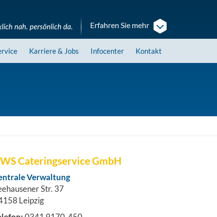
Erfahren Sie mehr
ervice
Karriere
& Jobs
Infocenter
Kontakt
WS Cateringservice GmbH
entrale Verwaltung
eehausener Str. 37
4158 Leipzig
elefon:
0341 9170-450