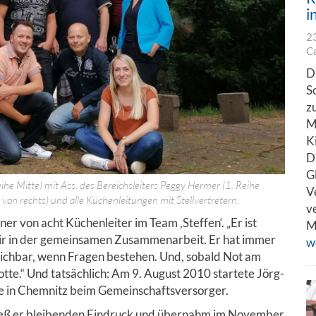
i
2
C
D
S
z
M
K
D
G
eihe Mitte) mit Ass. des Bereichsleiters Peggy Hermer (1. Reihe
V
 von rechts) und alle Küchenleitungen mit Stellvertretern.
v
iner von acht Küchenleiter im Team ‚Steffen‘. „Er ist
M
ir in der gemeinsamen Zusammenarbeit. Er hat immer
w
rreichbar, wenn Fragen bestehen. Und, sobald Not am
otte.“ Und tatsächlich: Am 9. August 2010 startete Jörg-
he in Chemnitz beim Gemeinschaftsversorger.
rließ er bleibenden Eindruck und übernahm im November