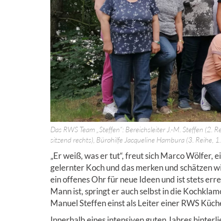
Das RWS Team „Steffen“: Bereichsleiter J.-M. Steffen (2. R
sitzend rechts), Bürohilfe Jacqueline Hambura (3. Reihe, 1.
„Er weiß, was er tut“, freut sich Marco Wölfer, e
gelernter Koch und das merken und schätzen w
ein offenes Ohr für neue Ideen und ist stets e
Mann ist, springt er auch selbst in die Kochklam
Manuel Steffen einst als Leiter einer RWS Küc
Innerhalb eines intensiven guten Jahres hinte