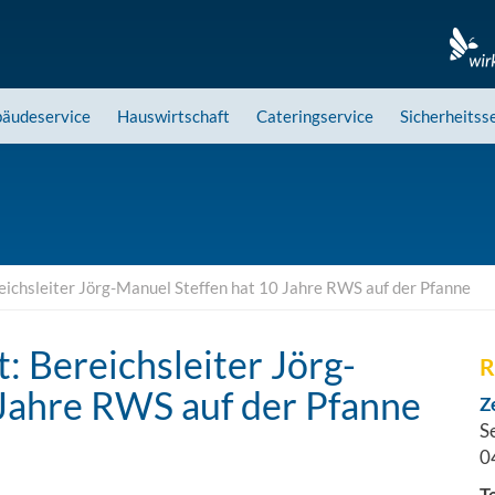
äudeservice
Hauswirtschaft
Cateringservice
Sicherheitss
eichsleiter Jörg-Manuel Steffen hat 10 Jahre RWS auf der Pfanne
: Bereichsleiter Jörg-
R
 Jahre RWS auf der Pfanne
Z
S
0
T