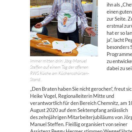
ihn als „Che
einen guten
zur Seite. Z
erstmal zur
hat er so l
ja“, lacht 
besonders S
Programme 
Immer mitten drin: Jörg-Manuel
zu entwicke
Steffen auf einem Tag der offenen
dabei zu sei
RWS Küche am Küchenschürzen-
Stand.
„Den Braten haben Sie nicht gerochen“, freut si
Heike Vogel, Regionalleiterin Mitte und
verantwortlich für den Bereich Chemnitz, am 1
August 2020 auf dem Sektempfang anlässlich
des zehnjährigen Mitarbeiterjubiläums von Jör
Manuel Steffen. Fleißig organisiert von seiner
Assistenz Peggy Hermer stimmen Weggefährt