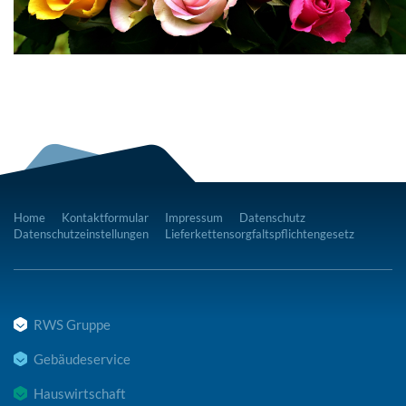
Home
Kontaktformular
Impressum
Datenschutz
Datenschutzeinstellungen
Lieferkettensorgfaltspflichtengesetz
RWS Gruppe
Gebäudeservice
Hauswirtschaft