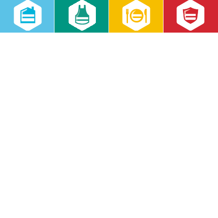
Datenschutzeinstellungen
Lieferkettensorgfaltspflichtengesetz
RWS Gruppe
Gebäudeservice
Hauswirtschaft
Cateringservice
Sicherheitsservice
Karriere & Infocenter
Copyright © 2026 RWS Gruppe