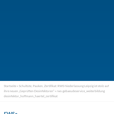
Startseite
»
Schultüte, Pauken, Zertifikat: RWS Niederlassung Leipzig ist stolz auf
ihre neuen „Geprüften Desinfektoren“
»
rws-gebaeudeservice_weiterbildung
desinfektor_hoffmann_haertel_zertifikat
rws-