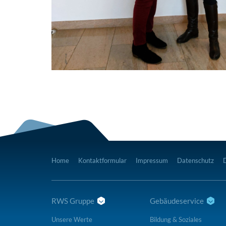
Home
Kontaktformular
Impressum
Datenschutz
RWS Gruppe
Gebäudeservice
Unsere Werte
Bildung & Soziales