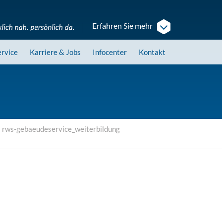
Erfahren Sie mehr
ervice
Karriere
& Jobs
Infocenter
Kontakt
»
rws-gebaeudeservice_weiterbildung