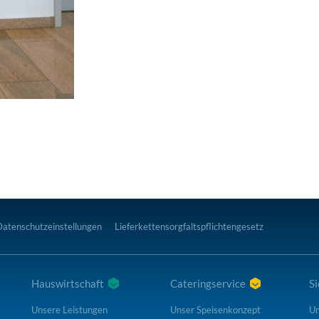
Datenschutzeinstellungen
Lieferkettensorgfaltspflichtengesetz
Hauswirtschaft
Cateringservice
Si
Unsere Leistungen
Unser Speisenkonzept
Un