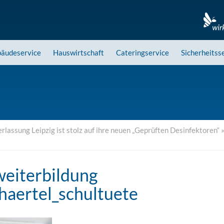
äudeservice
Hauswirtschaft
Cateringservice
Sicherheitss
rlassung Leipzig ist stolz auf ihre neuen „Geprüften Desinfektoren“
eiterbildung
haertel_schultuete