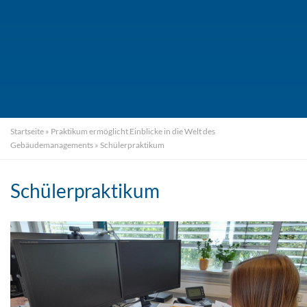
Startseite
»
Praktikum ermöglicht Einblicke in die Welt des
Gebäudemanagements
»
Schülerpraktikum
Schülerpraktikum