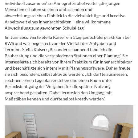
individuell zusammen“ so Annegret Scobel weiter „die jungen
Menschen erhalten so einen umfassenden und
abwechslungsreichen Einblick in die vielschichtige und kreative
Arbeitswelt eines Innenarchitekten – eine willkommene
Abwechslung zum gewohnten Schulalltag.“
Im Juni absolvierte Stella Kaiser ein 5tägiges Schülerpraktikum bei
RWS und war begeistert von der Vielfalt der Aufgaben und
Termine. Stella Kaiser: „Besonders spannend fand ich die
Bauberatung und die verschiedenen Stationen einer Planung.“ Sie
interessierte sich bereits vor ihrem Praktikum für Innenarchitektur
und beschäftigte sich intensiv mit Planungssoftware. Daher freute
sie sich besonders, selbst aktiv zu werden: „Ich durfte ausmessen,
zeichnen, einen Lageplan erstellen und einen Raum unter
Berücksichtigung der Vorgaben für die spätere Nutzung
ansprechend gestalten. Dabei lernte ich den Umgang mit
Maßstäben kennen und durfte selbst kreativ werden.“