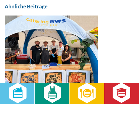
Ähnliche Beiträge
Dino-Abenteuer zum Sommerfest: RWS
Cateringservice begeistert Kinder in Halle (Saale)
23.07.2026
Allgemein
,
Aktuell
,
RWS Gruppe
,
RWS Cateringservice GmbH
Die RWS Cateringservice GmbH stellte sich beim Sommerfest einer
Einrichtung in Halle (Saale) als zukünftiger Cateringpartner vor.
Unter dem Motto „In einem Land vor unserer Zeit“ konnten Kinder
mit einem Entdecker-Pass verschiedene Dino-Gerichte probieren