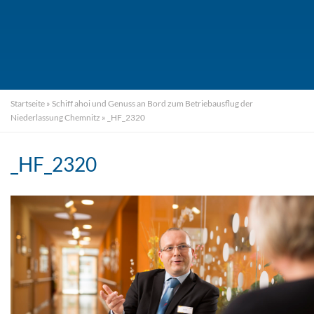
Startseite
»
Schiff ahoi und Genuss an Bord zum Betriebausflug der
Niederlassung Chemnitz
»
_HF_2320
_HF_2320