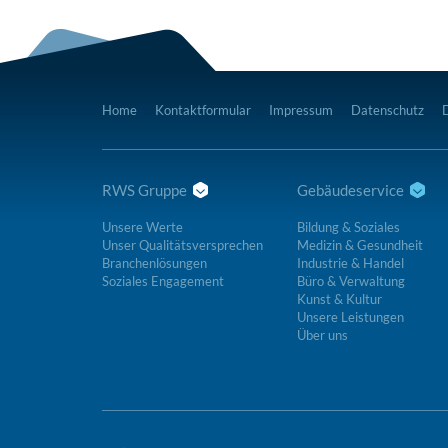
Home
Kontaktformular
Impressum
Datenschutz
RWS Gruppe
Gebäudeservice
Unsere Werte
Bildung & Soziales
Unser Qualitätsversprechen
Medizin & Gesundheit
Branchenlösungen
Industrie & Handel
Soziales Engagement
Büro & Verwaltung
Kunst & Kultur
Unsere Leistungen
Über uns