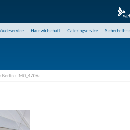
äudeservice
Hauswirtschaft
Cateringservice
Sicherheitss
 Berlin
»
IMG_4706a