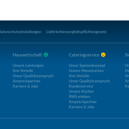
Datenschutzeinstellungen
Lieferkettensorgfaltspflichtengesetz
Hauswirtschaft
Cateringservice
Si
Unsere Leistungen
Unser Speisenkonzept
Un
Ihre Vorteile
Unsere Menümarken
Ih
Unser Qualitätsanspruch
Ihre Vorteile
Un
Ansprechpartner
Unser Qualitätsanspruch
An
Karriere & Jobs
Kundenservice
Ka
Unsere Küchen
RWS erleben
Ansprechpartner
Karriere & Jobs