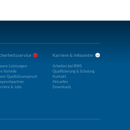
cherheitsservice
Karriere & Infocenter
sere Leistungen
Arbeiten bei RWS
re Vorteile
Qualifizierung & Schulung
ser Qualitätsanspruch
Kontakt
sprechpartner
Aktuelles
rriere & Jobs
Downloads