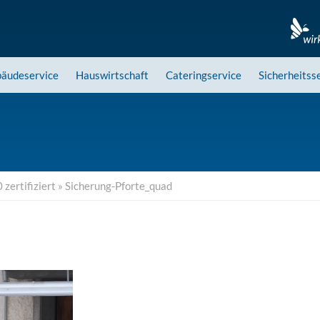
äudeservice
Hauswirtschaft
Cateringservice
Sicherheitss
zertifiziert
»
Sicherung-Pforte_quad