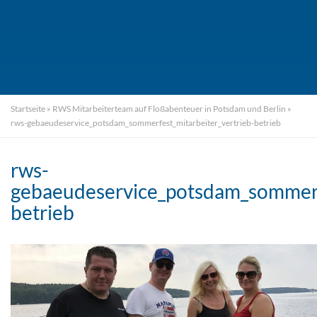
Startseite
»
RWS Mitarbeiterteam auf Floßabenteuer in Potsdam und Berlin
»
rws-gebaeudeservice_potsdam_sommerfest_mitarbeiter_vertrieb-betrieb
rws-
gebaeudeservice_potsdam_sommerfe
betrieb