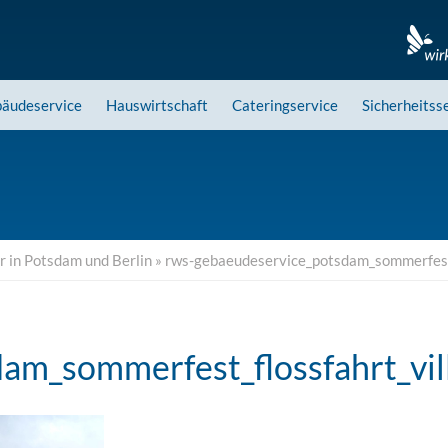
äudeservice
Hauswirtschaft
Cateringservice
Sicherheitss
 in Potsdam und Berlin
»
rws-gebaeudeservice_potsdam_sommerfest_
am_sommerfest_flossfahrt_vil