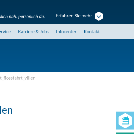
Erfahren Sie mehr
ervice
Karriere
& Jobs
Infocenter
Kontakt
flossfahrt_villen
len