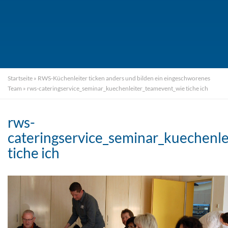
Startseite
»
RWS-Küchenleiter ticken anders und bilden ein eingeschworenes
Team
»
rws-cateringservice_seminar_kuechenleiter_teamevent_wie tiche ich
rws-
cateringservice_seminar_kuechenl
tiche ich