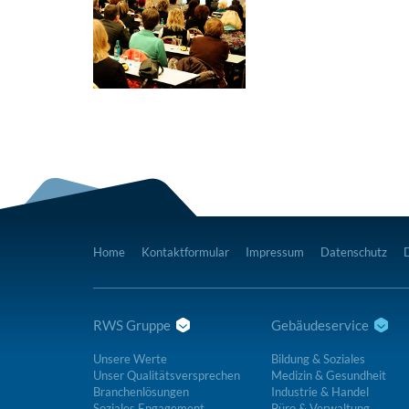
Home
Kontaktformular
Impressum
Datenschutz
RWS Gruppe
Gebäudeservice
Unsere Werte
Bildung & Soziales
Unser Qualitätsversprechen
Medizin & Gesundheit
Branchenlösungen
Industrie & Handel
Soziales Engagement
Büro & Verwaltung