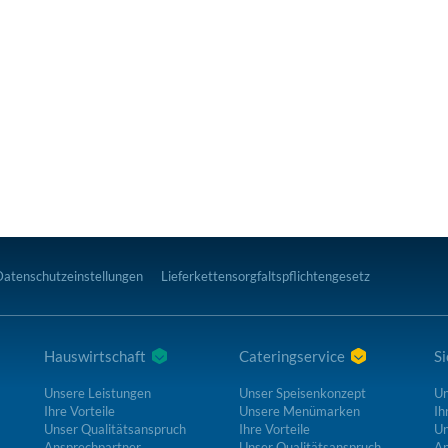
Datenschutzeinstellungen
Lieferkettensorgfaltspflichtengesetz
Hauswirtschaft
Cateringservice
Si
Unsere Leistungen
Unser Speisenkonzept
Un
Ihre Vorteile
Unsere Menümarken
Ih
Unser Qualitätsanspruch
Ihre Vorteile
Un
Ansprechpartner
Unser Qualitätsanspruch
An