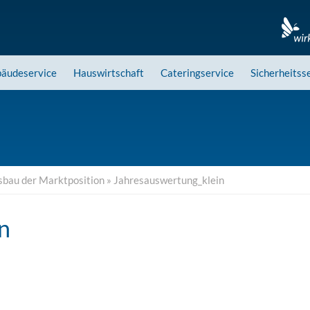
äudeservice
Hauswirtschaft
Cateringservice
Sicherheitss
sbau der Marktposition
»
Jahresauswertung_klein
n